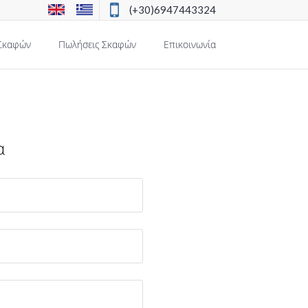
(+30)6947443324
Σκαφών
Πωλήσεις Σκαφών
Επικοινωνία
α