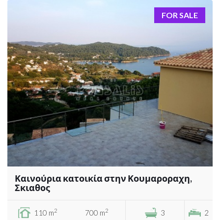
FOR SALE
Καινούρια κατοικία στην Κουμαροραχη,
Σκιαθος
2
2
110 m
700 m
3
2