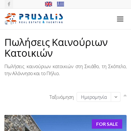
Toggl
navig
Πωλήσεις Καινούριων
Κατοικιών
Πωλήσεις καινούριων κατοικιών στη Σκιάθο, τη Σκόπελο,
την Αλόννησο και το Πήλιο.
Ταξινόμηση
FOR SALE