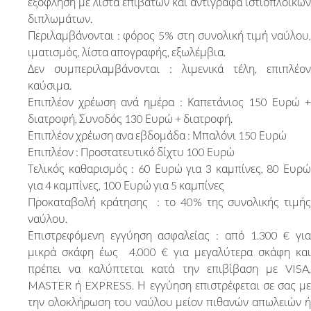
εξόφληση με λίστα επιβατών και αντίγραφα ιστιοπλοϊκών
διπλωμάτων.
Περιλαμβάνονται : φόρος 5% στη συνολική τιμή ναύλου,
ιματισμός, λίστα απογραφής, εξωλέμβια.
Δεν συμπεριλαμβάνονται : λιμενικά τέλη, επιπλέον
καύσιμα.
Επιπλέον χρέωση ανά ημέρα : Καπετάνιος 150 Ευρώ +
διατροφή, Συνοδός 130 Ευρώ + διατροφή.
Επιπλέον χρέωση ανα εβδομάδα : Μπαλόνι 150 Ευρώ
Επιπλέον : Προστατευτικό δίχτυ 100 Ευρώ
Τελικός καθαρισμός : 60 Ευρώ για 3 καμπίνες, 80 Ευρώ
για 4 καμπίνες, 100 Ευρώ για 5 καμπίνες
Προκαταβολή κράτησης : το 40% της συνολικής τιμής
ναύλου.
Επιστρεφόμενη εγγύηση ασφαλείας : από 1.300 € για
μικρά σκάφη έως 4.000 € για μεγαλύτερα σκάφη και
πρέπει να καλύπτεται κατά την επιβίβαση με VISA,
MASTER ή EXPRESS. Η εγγύηση επιστρέφεται σε σας με
την ολοκλήρωση του ναύλου μείον πιθανών απωλειών ή