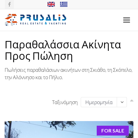
Toggl
navig
Παραθαλάσσια Ακίνητα
Προς Πώληση
Πωλήσεις παραθαλάσιων ακινήτων στη Σκιάθο, τη Σκόπελο,
την Αλόννησο και το Πήλιο.
Ταξινόμηση
FOR SALE