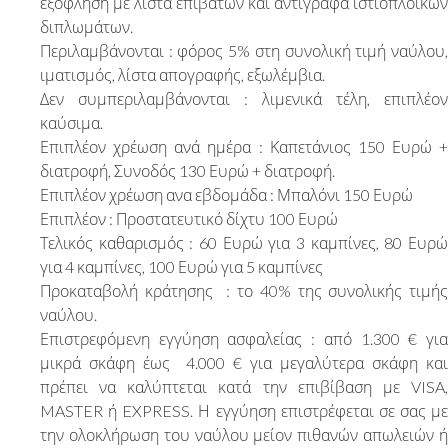
εξόφληση με λίστα επιβατών και αντίγραφα ιστιοπλοϊκών
διπλωμάτων.
Περιλαμβάνονται : φόρος 5% στη συνολική τιμή ναύλου,
ιματισμός, λίστα απογραφής, εξωλέμβια.
Δεν συμπεριλαμβάνονται : λιμενικά τέλη, επιπλέον
καύσιμα.
Επιπλέον χρέωση ανά ημέρα : Καπετάνιος 150 Ευρώ +
διατροφή, Συνοδός 130 Ευρώ + διατροφή.
Επιπλέον χρέωση ανα εβδομάδα : Μπαλόνι 150 Ευρώ
Επιπλέον : Προστατευτικό δίχτυ 100 Ευρώ
Τελικός καθαρισμός : 60 Ευρώ για 3 καμπίνες, 80 Ευρώ
για 4 καμπίνες, 100 Ευρώ για 5 καμπίνες
Προκαταβολή κράτησης : το 40% της συνολικής τιμής
ναύλου.
Επιστρεφόμενη εγγύηση ασφαλείας : από 1.300 € για
μικρά σκάφη έως 4.000 € για μεγαλύτερα σκάφη και
πρέπει να καλύπτεται κατά την επιβίβαση με VISA,
MASTER ή EXPRESS. Η εγγύηση επιστρέφεται σε σας με
την ολοκλήρωση του ναύλου μείον πιθανών απωλειών ή