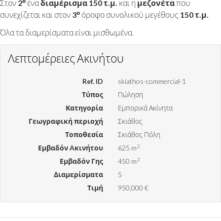
ο
Στον
2
ένα
διαμέρισμα
150 τ.μ.
και η
μεζονέτα
που
ο
συνεχίζεται και στον
3
όροφο συνολικού μεγέθους
150 τ.μ.
Όλα τα διαμερίσματα είναι μισθωμένα.
Λεπτομέρειες Ακινήτου
Ref. ID
skiathos-commercial-1
Τύπος
Πώληση
Κατηγορία
Εμπορικά Ακίνητα
Γεωγραφική περιοχή
Σκιάθος
Τοποθεσία
Σκιάθος Πόλη
2
Εμβαδόν Aκινήτου
625 m
2
Εμβαδόν Γης
450 m
Διαμερίσματα
5
Τιμή
950,000 €