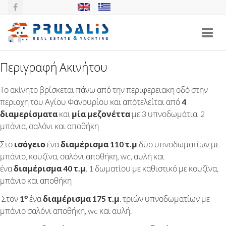
Toggl
navig
Περιγραφή Ακινήτου
ΑΚΊΝΗΤΟ ΕΙΣΟΔΉΜΑΤΟΣ ΆΓΙΟΣ
Το ακίνητο βρίσκεται πάνω από την περιφερειακη οδό στην
ΦΑΝΟΎΡΙΟΣ, ΣΚΙΆΘΟΣ
περιοχη του Αγίου Φανουρίου και απότελείται από
4
διαμερίσματα
και
μία μεζονέττα
με 3 υπνοδωμάτια, 2
μπάνια, σαλόνι και αποθήκη
Στο
ισόγειο
ένα
διαμέρισμα 110 τ.μ
δύο υπνοδωματίων με
μπάνιο, κουζίνα, σαλόνι αποθήκη, wc, αυλή και
ένα
διαμέρισμα 40 τ.μ
. 1 δωματίου με καθιστικό με κουζίνα,
μπάνιο και αποθήκη
ο
Στον
1
ένα
διαμέρισμα 175 τ.μ
. τριών υπνοδωματίων με
μπάνιο σαλόνι αποθήκη, wc και αυλή.