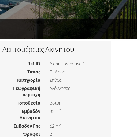
Λεπτομέρειες Ακινήτου
Ref. ID
Alonnisos-house-1
Τύπος
Πώληση
Κατηγορία
Σπίτια
Γεωγραφική
Αλόννησος
περιοχή
Τοποθεσία
Βότση
2
Εμβαδόν
85 m
Aκινήτου
2
Εμβαδόν Γης
62 m
Όροφοι
2