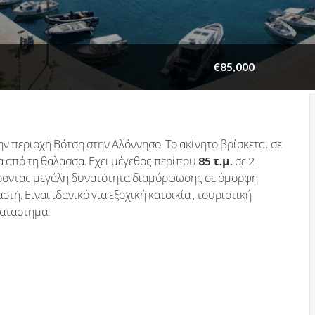
€85,000
ν περιοχή Βότση στην Αλόννησο. Το ακίνητο βρίσκεται σε
α από τη θαλασσα. Εχει μέγεθος περίπου
85 τ.μ.
σε 2
έροντας μεγάλη δυνατότητα διαμόρφωσης σε όμορφη
τή. Ειναι ιδανικό για εξοχική κατοικία , τουριστική
καταστημα.