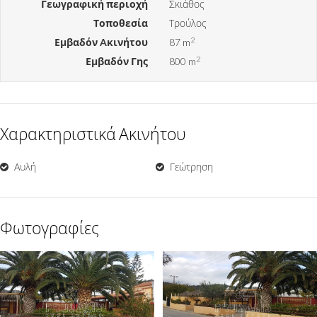
Γεωγραφική περιοχή
Σκιάθος
Τοποθεσία
Τρούλος
2
Εμβαδόν Aκινήτου
87 m
2
Εμβαδόν Γης
800 m
Χαρακτηριστικά Ακινήτου
Αυλή
Γεώτρηση
Φωτογραφίες