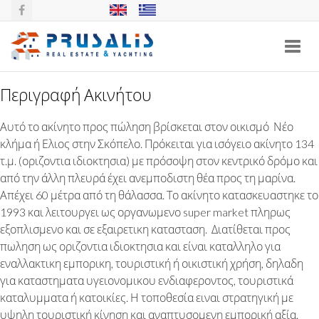
Toggl
navig
Περιγραφή Ακινήτου
ΕΜΠΟΡΙΚΟ ΑΚΙΝΗΤΟ ΣΤΟ ΝΕΟ
Αυτό το ακίνητο προς πώληση βρίσκεται στον οικισμό Νέο
ΚΛΗΜΑ, ΣΚΟΠΕΛΟΣ
κλήμα ή Ελιος στην Σκόπελο. Πρόκειται για ισόγειο ακίνητο 134
τ.μ. (οριζοντια ιδιοκτησια) με πρόσοψη στον κεντρικό δρόμο και
από την άλλη πλευρά έχει ανεμποδιστη θέα προς τη μαρίνα.
Απέχει 60 μέτρα από τη θάλασσα. Το ακίνητο κατασκευαστηκε το
1993 και λειτουργει ως οργανωμενο super market πληρως
εξοπλισμενο και σε εξαιρετικη κατασταση. Διατίθεται προς
πωληση ως οριζοντια ιδιοκτησια και είναι καταλληλο για
εναλλακτικη εμπορικη, τουριστική ή οικιστική χρήση, δηλαδη
για καταστηματα υγειονομικου ενδιαφεροντος, τουριστικά
καταλυμματα ή κατοικίες. Η τοποθεσία ειναι στρατηγική με
υψηλη τουριστική κίνηση και αναπτυσομενη εμπορική αξία.