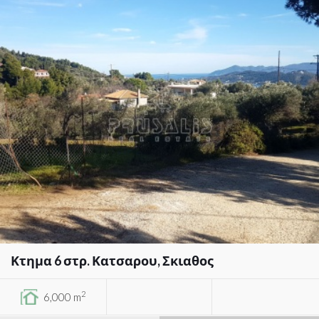
Κτημα 6 στρ. Κατσαρου, Σκιαθος
2
6,000 m