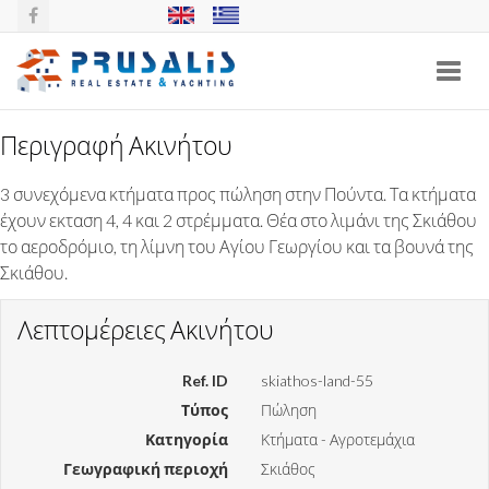
Toggl
navig
Περιγραφή Ακινήτου
ΚΤΗΜΑΤΑ 10 ΣΤΡ. ΣΤΗΝ ΠΟΥΝΤΑ,
3 συνεχόμενα κτήματα προς πώληση στην Πούντα. Τα κτήματα
ΣΚΙΑΘΟΣ
έχουν εκταση 4, 4 και 2 στρέμματα. Θέα στο λιμάνι της Σκιάθου
το αεροδρόμιο, τη λίμνη του Αγίου Γεωργίου και τα βουνά της
Σκιάθου.
Λεπτομέρειες Ακινήτου
Ref. ID
skiathos-land-55
Τύπος
Πώληση
Κατηγορία
Κτήματα - Αγροτεμάχια
Γεωγραφική περιοχή
Σκιάθος