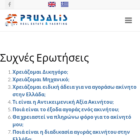
Toggl
navig
Συχνές Ερωτήσεις
Χρειάζομαι Δικηγόρο;
Χρειάζομαι Μηχανικό;
Χρειάζομαι ειδική άδεια για να αγοράσω ακίνητο
στην Ελλάδα;
Τι είναι η Αντικειμενική Αξία Ακινήτου;
Ποιά είναι το έξοδα αγοράς ενός ακινήτου;
Θα χρειαστεί να πληρώνω φόρο για το ακίνητό
μου;
Ποιά είναι η διαδικασία αγoράς ακινήτου στην
Ελλάδα;